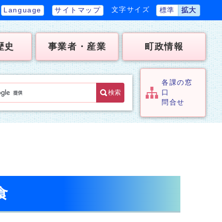
文字サイズ
Language
サイトマップ
標準
拡大
歴史
事業者・産業
町政情報
各課の窓
検索
口
問合せ
食