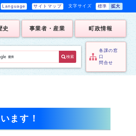
文字サイズ
Language
サイトマップ
標準
拡大
歴史
事業者・産業
町政情報
各課の窓
検索
口
問合せ
ています！