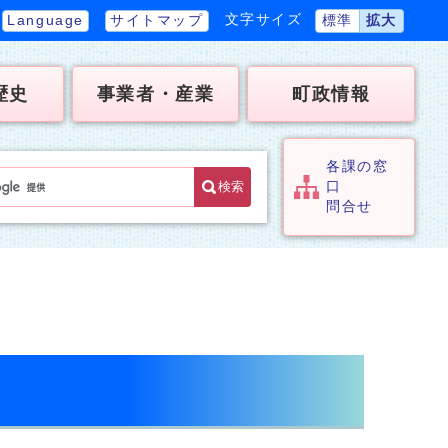
文字サイズ
Language
サイトマップ
標準
拡大
歴史
事業者・産業
町政情報
各課の窓
検索
口
問合せ