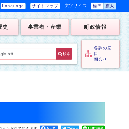
文字サイズ
Language
サイトマップ
標準
拡大
歴史
事業者・産業
町政情報
各課の窓
検索
口
問合せ
ウィンドウで開きます