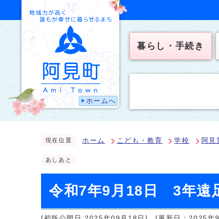
暮らし・手続き
ホームへ
ホーム
こども・教育
学校
阿見
現在位置
あしあと
令和7年9月18日 3年
[初版公開日:2025年09月18日]
[更新日：2025年9