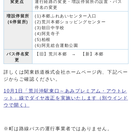
変更点
運行経路の変更・増設停留所の設置・バス
停名の変更
増設停留所
(1)本郷ふれあいセンター入口
(6停留所)
(2)荒川本郷ショッピングセンター
(3)朝日中学校
(4)阿見寺子
(5)柏根
(6)阿見総合運動公園
バス停名変
【旧】荒川本郷 → 【新】本郷
更
詳しくは関東鉄道株式会社ホームページ内、下記ペー
ジからご確認ください。
10月1日「荒川沖駅東口～あみプレミアム・アウトレ
ット」線でダイヤ改正を実施いたします
（別ウインド
ウで開く）
※町は路線バスの運行事業者ではありません。