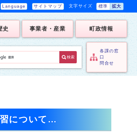
文字サイズ
Language
サイトマップ
標準
拡大
歴史
事業者・産業
町政情報
各課の窓
検索
口
問合せ
学習について…