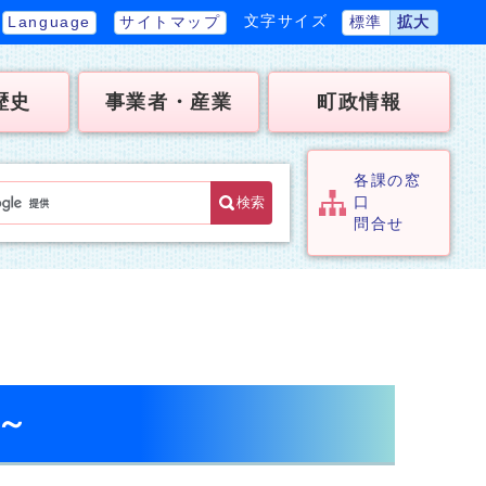
文字サイズ
Language
サイトマップ
標準
拡大
歴史
事業者・産業
町政情報
各課の窓
検索
口
問合せ
～