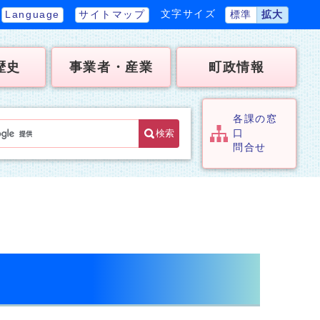
文字サイズ
Language
サイトマップ
標準
拡大
歴史
事業者・産業
町政情報
各課の窓
検索
口
問合せ