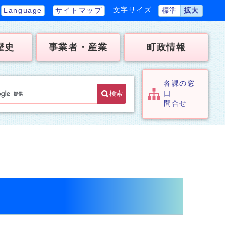
文字サイズ
Language
サイトマップ
標準
拡大
歴史
事業者・産業
町政情報
各課の窓
検索
口
問合せ