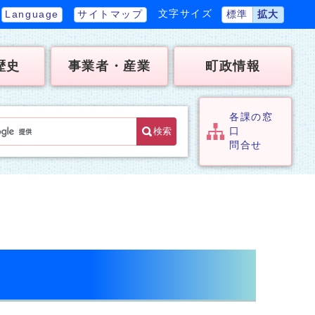
文字サイズ
Language
サイトマップ
標準
拡大
歴史
事業者・産業
町政情報
各課の窓
検索
口
問合せ