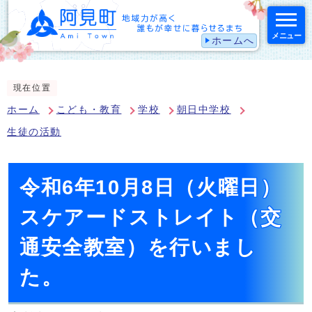
メニュー
ホームへ
スマートフォン表示用の情報をスキップ
現在位置
ホーム
こども・教育
学校
朝日中学校
生徒の活動
令和6年10月8日（火曜日）
スケアードストレイト（交
通安全教室）を行いまし
た。