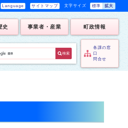
文字サイズ
Language
サイトマップ
標準
拡大
歴史
事業者・産業
町政情報
各課の窓
検索
口
問合せ