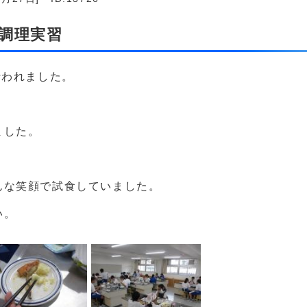
生調理実習
行われました。
ました。
んな笑顔で試食していました。
い。