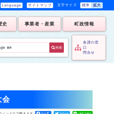
文字サイズ
Language
サイトマップ
標準
拡大
歴史
事業者・産業
町政情報
各課の窓
検索
口
問合せ
大会
ウィンドウで開きます