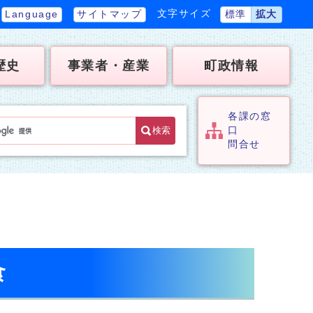
文字サイズ
Language
サイトマップ
標準
拡大
歴史
事業者・産業
町政情報
各課の窓
検索
口
問合せ
食