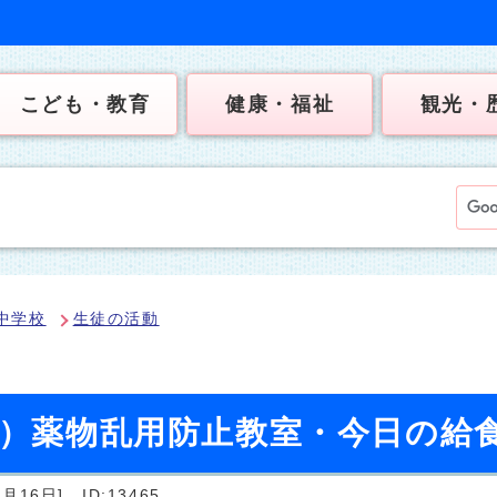
こども・教育
健康・福祉
観光・
中学校
生徒の活動
日）薬物乱用防止教室・今日の給
月16日]
ID:13465