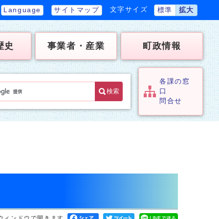
文字サイズ
Language
サイトマップ
標準
拡大
歴史
事業者・産業
町政情報
各課の窓
検索
口
問合せ
ウィンドウで開きます