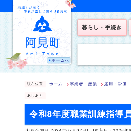
暮らし・手続き
ホームへ
ホーム
事業者・産業
雇用・労働
現在位置
あしあと
令和8年度職業訓練指導
[初版公開日:2024年07月02日]
[更新日：2026年6