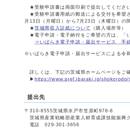
★受験申請書は両面印刷で提出してくださ
★受験申請書用紙の郵送による交付を希望され
月13日（月曜日）から7月23日（木曜日）
★
茨城県収入証紙について
（購入場所等）
★電子申請・電子納付をご希望の方は、「い
⇒いばらき電子申請・届出サービス 手
※いばらき電子申請・届出サービスによる令和
詳しくは、下記の茨城県ホームページをご
▶
https://www.pref.ibaraki.jp/shokorod
提出先
〒310-8555茨城県水戸市笠原町978-6
茨城県産業戦略部産業人材育成課技能振興
電話 029-301-3656