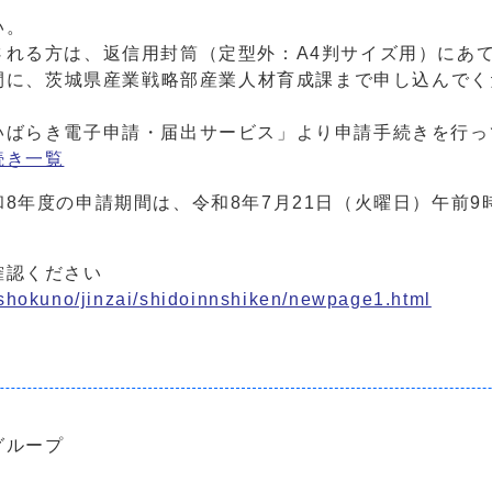
い。
る方は、返信用封筒（定型外：A4判サイズ用）にあて先
の間に、茨城県産業戦略部産業人材育成課まで申し込んで
ばらき電子申請・届出サービス」より申請手続きを行っ
続き一覧
8年度の申請期間は、令和8年7月21日（火曜日）午前9
確認ください
o/shokuno/jinzai/shidoinnshiken/newpage1.html
グループ