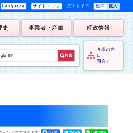
文字サイズ
Language
サイトマップ
標準
拡大
歴史
事業者・産業
町政情報
各課の窓
検索
口
問合せ
ウィンドウで開きます