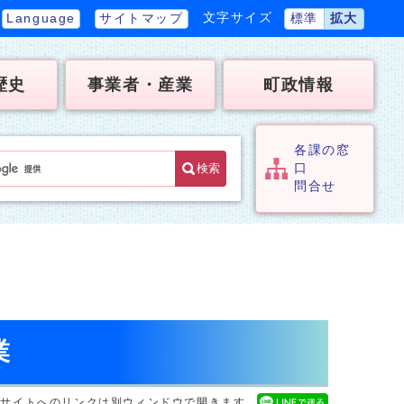
文字サイズ
Language
サイトマップ
標準
拡大
歴史
事業者・産業
町政情報
各課の窓
検索
口
問合せ
業
ルサイトへのリンクは別ウィンドウで開きます