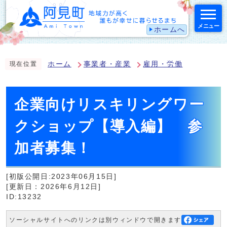
メニュー
ホームへ
スマートフォン表示用の情報をスキップ
ホーム
事業者・産業
雇用・労働
現在位置
企業向けリスキリングワー
クショップ【導入編】 参
加者募集！
[初版公開日:2023年06月15日]
[更新日：2026年6月12日]
ID:13232
ソーシャルサイトへのリンクは別ウィンドウで開きます