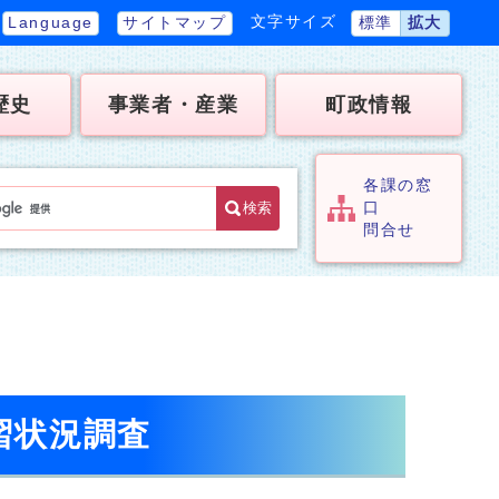
文字サイズ
Language
サイトマップ
標準
拡大
歴史
事業者・産業
町政情報
各課の窓
検索
口
問合せ
習状況調査