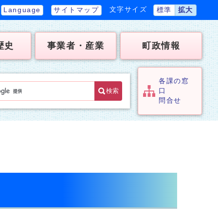
文字サイズ
Language
サイトマップ
標準
拡大
歴史
事業者・産業
町政情報
各課の窓
検索
口
問合せ