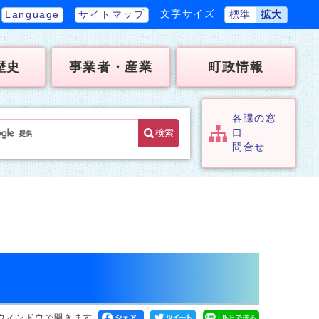
文字サイズ
Language
サイトマップ
標準
拡大
歴史
事業者・産業
町政情報
各課の窓
検索
口
問合せ
。
ウィンドウで開きます