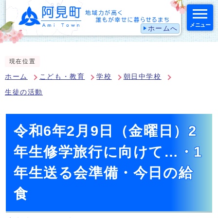
メニュー
ホームへ
スマートフォン表示用の情報をスキップ
現在位置
ホーム
こども・教育
学校
朝日中学校
生徒の活動
令和6年2月9日（金曜日）2
年生修学旅行に向けて…・1
年生送る会準備・今日の給
食