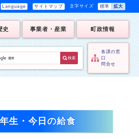
文字サイズ
Language
サイトマップ
標準
拡大
歴史
事業者・産業
町政情報
各課の窓
検索
口
問合せ
1年生・今日の給食