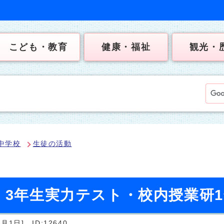
こども・教育
健康・福祉
観光・
中学校
生徒の活動
）3年生実力テスト・校内授業研
2月1日]
ID:12640