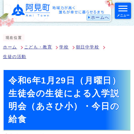
メニュー
ホームへ
スマートフォン表示用の情報をスキップ
現在位置
ホーム
こども・教育
学校
朝日中学校
生徒の活動
令和6年1月29日（月曜日）
生徒会の生徒による入学説
明会（あさひ小）・今日の
給食