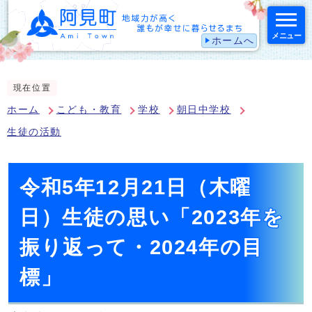
メニュー
ホームへ
スマートフォン表示用の情報をスキップ
現在位置
ホーム
こども・教育
学校
朝日中学校
生徒の活動
令和5年12月21日（木曜
日）生徒の思い「2023年を
振り返って・2024年の目
標」