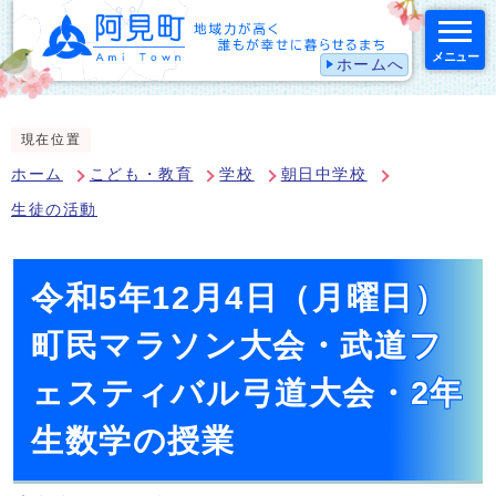
メニュー
ホームへ
スマートフォン表示用の情報をスキップ
現在位置
ホーム
こども・教育
学校
朝日中学校
生徒の活動
令和5年12月4日（月曜日）
町民マラソン大会・武道フ
ェスティバル弓道大会・2年
生数学の授業