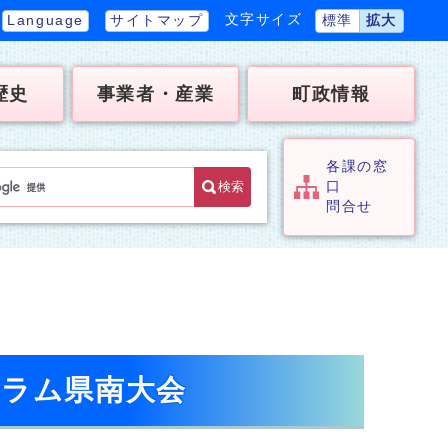
文字サイズ
Language
サイトマップ
標準
拡大
歴史
事業者・産業
町政情報
各課の窓
検索
口
問合せ
ーラム県南大会