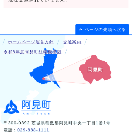
ページの先頭へ戻る
ホームページ運営方針
交通案内
令和8年度阿見町組織機構図
〒300-0392 茨城県稲敷郡阿見町中央一丁目1番1号
電話：
029-888-1111