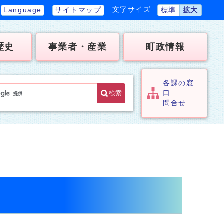
文字サイズ
Language
サイトマップ
標準
拡大
歴史
事業者・産業
町政情報
各課の窓
検索
口
問合せ