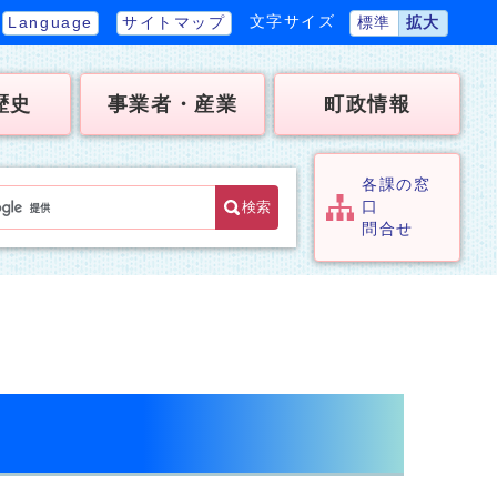
文字サイズ
Language
サイトマップ
標準
拡大
歴史
事業者・産業
町政情報
各課の窓
検索
口
問合せ