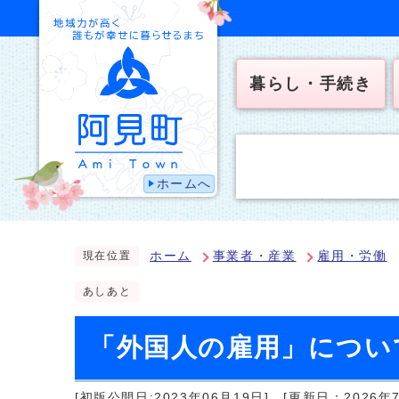
暮らし・手続き
ホームへ
ホーム
事業者・産業
雇用・労働
現在位置
あしあと
「外国人の雇用」につい
[初版公開日:2023年06月19日]
[更新日：2026年