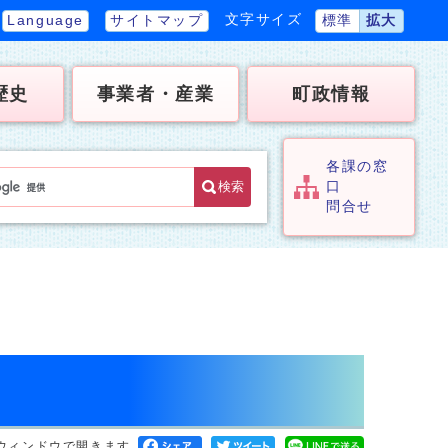
文字サイズ
Language
サイトマップ
標準
拡大
歴史
事業者・産業
町政情報
各課の窓
検索
口
問合せ
ウィンドウで開きます