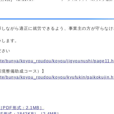
揮しながら適正に就労できるよう、事業主の方が守らなけ
いします。
ださい
uite/bunya/koyou_roudou/koyou/jigyounushi/page11.h
環境整備助成コース）】
uite/bunya/koyou_roudou/koyou/kyufukin/gaikokujin.h
DF形式：2.1MB］
式：1842KB］［2.4MB］