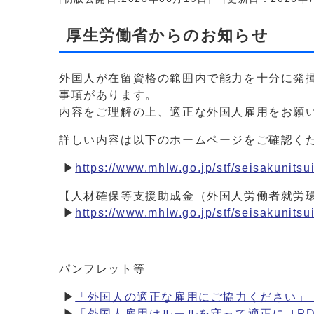
厚生労働省からのお知らせ
外国人が在留資格の範囲内で能力を十分に発
事項があります。
内容をご理解の上、適正な外国人雇用をお願
詳しい内容は以下のホームページをご確認く
▶
https://www.mhlw.go.jp/stf/seisakunits
【人材確保等支援助成金（外国人労働者就労
▶
https://www.mhlw.go.jp/stf/seisakunits
パンフレット等
▶
「外国人の適正な雇用にご協力ください」［P
▶
「外国人雇用はルールを守って適正に［PDF形