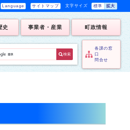
文字サイズ
Language
サイトマップ
標準
拡大
歴史
事業者・産業
町政情報
各課の窓
検索
口
問合せ