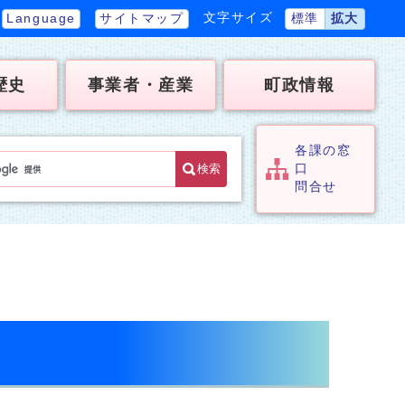
文字サイズ
Language
サイトマップ
標準
拡大
歴史
事業者・産業
町政情報
各課の窓
検索
口
問合せ