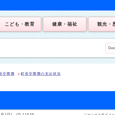
こども・教育
健康・福祉
観光・
長交際費
町長交際費の支出状況
4月1日]
ID:11535
ソーシャルサイト