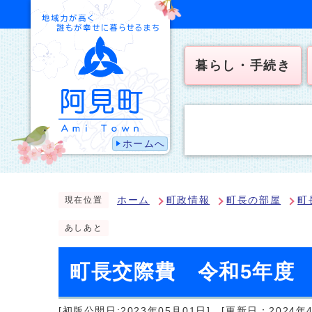
暮らし・手続き
ホームへ
ホーム
町政情報
町長の部屋
町
現在位置
あしあと
町長交際費 令和5年度
[初版公開日:2023年05月01日]
[更新日：2024年