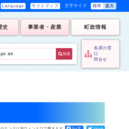
文字サイズ
Language
サイトマップ
標準
拡大
歴史
事業者・産業
町政情報
各課の窓
検索
口
問合せ
へのリンクは別ウィンドウで開きます