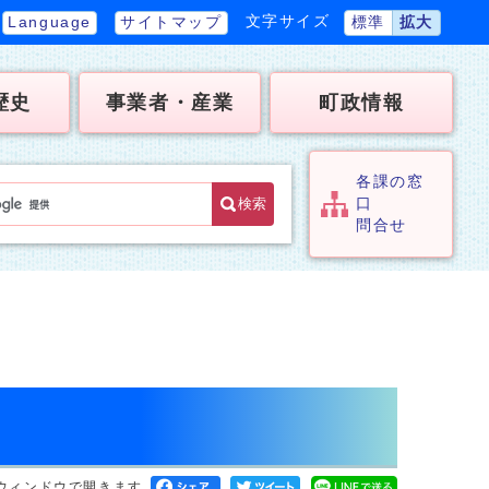
文字サイズ
Language
サイトマップ
標準
拡大
歴史
事業者・産業
町政情報
各課の窓
検索
口
問合せ
ウィンドウで開きます