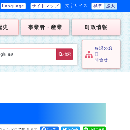
文字サイズ
Language
サイトマップ
標準
拡大
歴史
事業者・産業
町政情報
各課の窓
検索
口
問合せ
ウィンドウで開きます