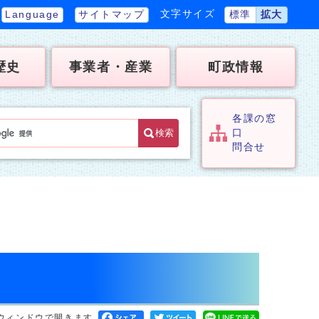
文字サイズ
Language
サイトマップ
標準
拡大
歴史
事業者・産業
町政情報
各課の窓
検索
口
問合せ
ウィンドウで開きます