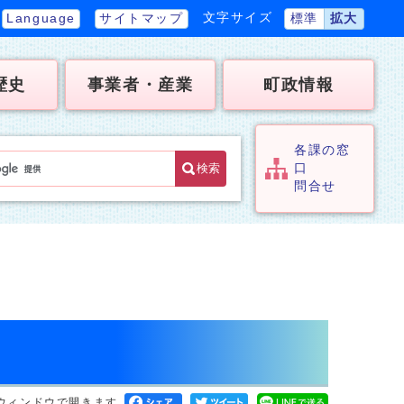
文字サイズ
Language
サイトマップ
標準
拡大
歴史
事業者・産業
町政情報
各課の窓
検索
口
問合せ
ウィンドウで開きます