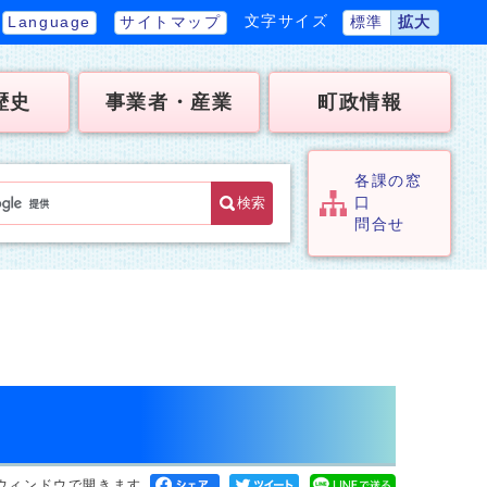
文字サイズ
Language
サイトマップ
標準
拡大
歴史
事業者・産業
町政情報
各課の窓
検索
口
問合せ
ウィンドウで開きます