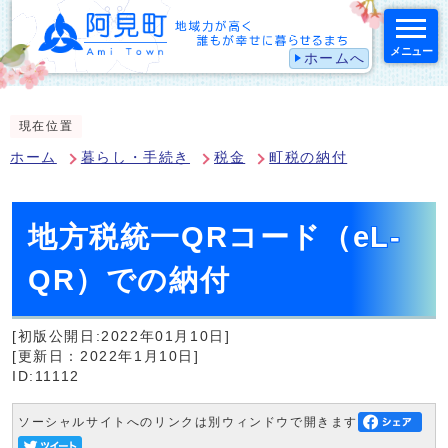
メニュー
ホームへ
スマートフォン表示用の情報をスキップ
現在位置
ホーム
暮らし・手続き
税金
町税の納付
地方税統一QRコード（eL-
QR）での納付
[初版公開日:2022年01月10日]
[更新日：2022年1月10日]
ID:11112
ソーシャルサイトへのリンクは別ウィンドウで開きます