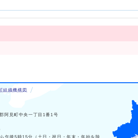
町組織機構図
稲敷郡阿見町中央一丁目1番1号
0
から午後5時15分（土日・祝日・年末・年始を除