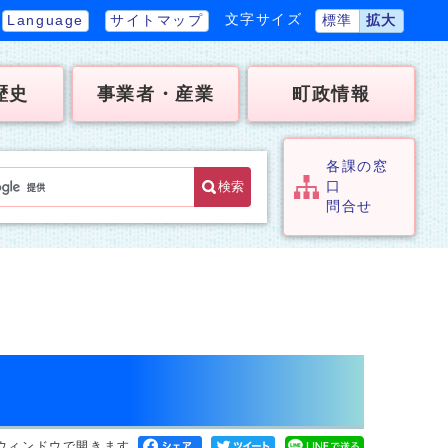
文字サイズ
Language
サイトマップ
標準
拡大
歴史
事業者・産業
町政情報
各課の窓
検索
口
問合せ
ウィンドウで開きます