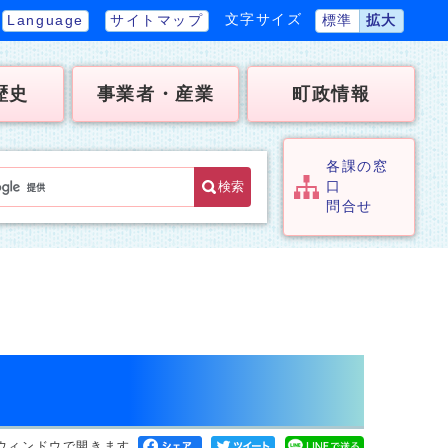
文字サイズ
Language
サイトマップ
標準
拡大
歴史
事業者・産業
町政情報
各課の窓
検索
口
問合せ
ウィンドウで開きます