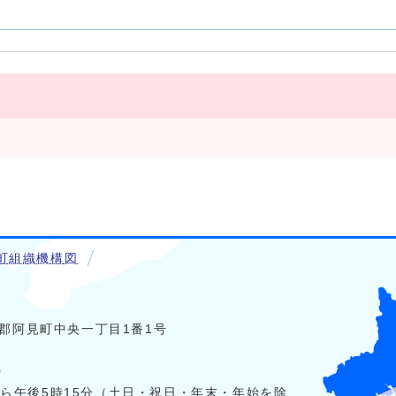
町組織機構図
稲敷郡阿見町中央一丁目1番1号
0
から午後5時15分（土日・祝日・年末・年始を除