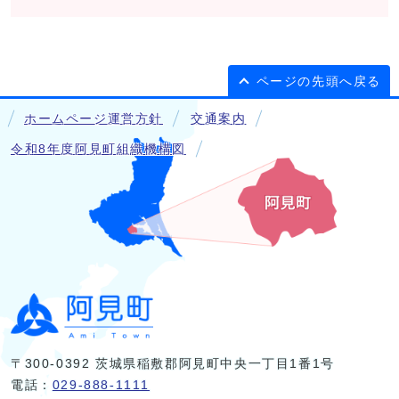
ページの先頭へ戻る
ホームページ運営方針
交通案内
令和8年度阿見町組織機構図
〒300-0392 茨城県稲敷郡阿見町中央一丁目1番1号
電話：
029-888-1111