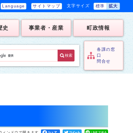
文字サイズ
Language
サイトマップ
標準
拡大
歴史
事業者・産業
町政情報
各課の窓
検索
口
問合せ
ウィンドウで開きます