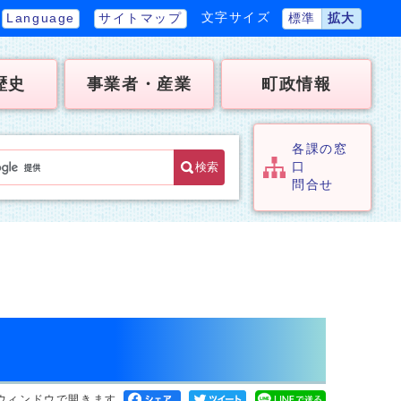
文字サイズ
Language
サイトマップ
標準
拡大
歴史
事業者・産業
町政情報
各課の窓
検索
口
問合せ
ウィンドウで開きます