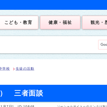
こども・教育
健康・福祉
観光・
中学校
生徒の活動
日） 三者面談
1月7日]
ID:10848
ソーシャルサイトへのリンクは別