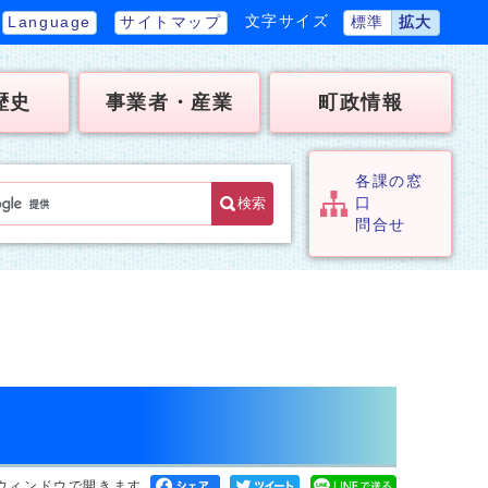
文字サイズ
Language
サイトマップ
標準
拡大
歴史
事業者・産業
町政情報
各課の窓
検索
口
問合せ
ウィンドウで開きます