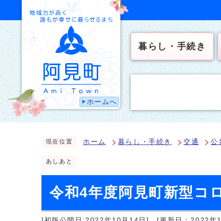
暮らし・手続き
ホームへ
ホーム
暮らし・手続き
交通
公
現在位置
あしあと
令和4年度阿見町新型コ
[初版公開日:2022年10月14日]
[更新日：2022年1