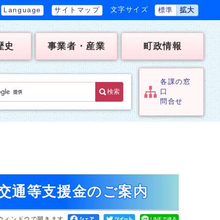
文字サイズ
Language
サイトマップ
標準
拡大
歴史
事業者・産業
町政情報
各課の窓
検索
口
問合せ
交通等支援金のご案内
ウィンドウで開きます