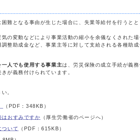
困難となる事由が生じた場合に、失業等給付を行うとと
気の変動などにより事業活動の縮小を余儀なくされた場
用調整助成金など、事業主等に対して支給される各種助成
を一人でも使用する事業主
は、労災保険の成立手続が義務
続きが義務付けられています。
さい。
。
（PDF：348KB）
続はおすみですか
（厚生労働省のページへ）
について
（PDF：615KB）
.8MB）