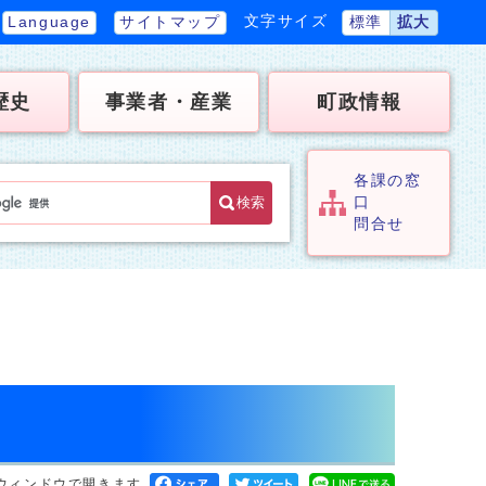
文字サイズ
Language
サイトマップ
標準
拡大
歴史
事業者・産業
町政情報
各課の窓
検索
口
問合せ
ウィンドウで開きます