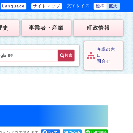
文字サイズ
Language
サイトマップ
標準
拡大
歴史
事業者・産業
町政情報
各課の窓
検索
口
問合せ
ウィンドウで開きます