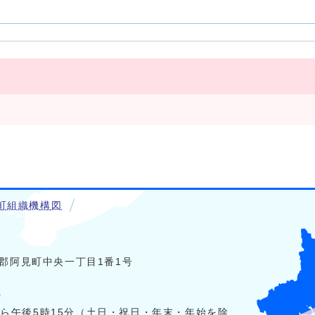
町組織機構図
稲敷郡阿見町中央一丁目1番1号
0
から午後5時15分（土日・祝日・年末・年始を除