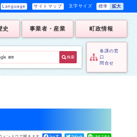
文字サイズ
Language
サイトマップ
標準
拡大
歴史
事業者・産業
町政情報
各課の窓
検索
口
問合せ
ウィンドウで開きます