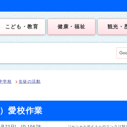
こども・教育
健康・福祉
観光・
中学校
生徒の活動
日）愛校作業
月22日]
ID:10678
ソーシャルサイトへのリンクは別